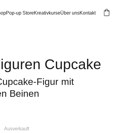
hop
Pop-up Store
Kreativkurse
Über uns
Kontakt
iguren Cupcake
Cupcake-Figur mit
en Beinen
Ausverkauft