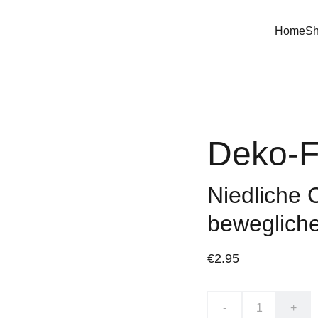
Home
S
Deko-F
Niedliche 
beweglich
€2.95
-
+