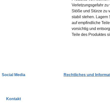
Verletzungsgefahr zu
Stöße und Stürze zu v
stabil stehen. Lagern
auf empfindliche Teil
vorsichtig und entsor
Teile des Produktes s
Social Media
Rechtliches und Informa
AGBs
Datenschutzerkläru
Kontakt
Impressum
rationslabor@gmail.com