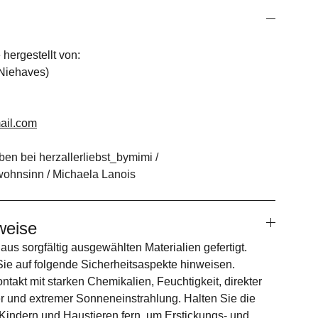
hergestellt von:
 Niehaves)
ail.com
ben bei herzallerliebst_bymimi /
ohnsinn / Michaela Lanois
weise
aus sorgfältig ausgewählten Materialien gefertigt.
ie auf folgende Sicherheitsaspekte hinweisen.
takt mit starken Chemikalien, Feuchtigkeit, direkter
 und extremer Sonneneinstrahlung. Halten Sie die
Kindern und Haustieren fern, um Erstickungs- und