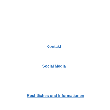
Kontakt
dekorationslabor@gmail.com
Social Media
Zahlungs- und Versandinformationen
Rechtliches und Informationen
Datenschutzerklärung