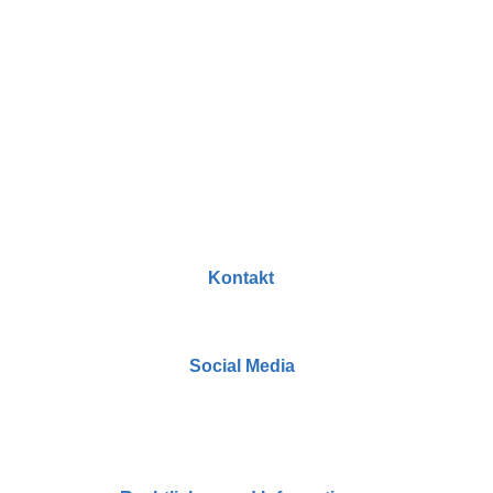
dekorationslabor@gmail.com
Christin.Faber@gmx.de
Kontakt
dekorationslabor@gmail.com
Social Media
s.siglow@tischglueck.de
Zahlungs- und Versandinformationen