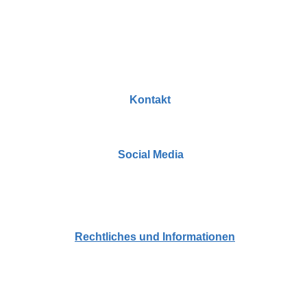
Kontakt
dekorationslabor@gmail.com
Social Media
Zahlungs- und Versandinformationen
Rechtliches und Informationen
Datenschutzerklärung
Impressum